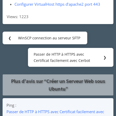
Configurer VirtualHost https d’apache2 port 443
Views: 1223
Navigation
❮
WinSCP connection au serveur SFTP
Previous
de
Post:
l’article
Passer de HTTP à HTTPS avec
Next
❯
Certificat facilement avec Cerbot
Post:
Plus d'avis sur “
Créer un Serveur Web sous
Ubuntu
”
Ping :
Passer de HTTP à HTTPS avec Certificat facilement avec