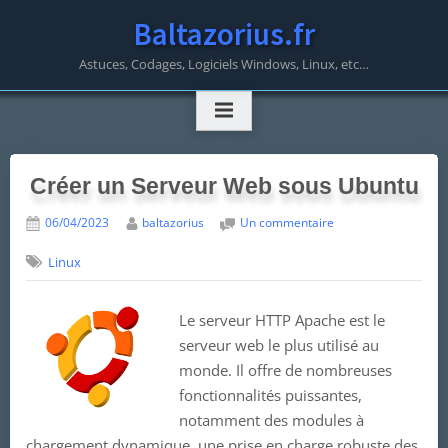
Skip
Baltazorius.fr
to
content
Astuces, Codages, Logiciels Windows, Linux, etc…
Créer un Serveur Web sous Ubuntu
Posted
par
sur
06/04/2023
baltazorius
Un commentaire
on
Créer
Linux
un
Serveur
Web
Le serveur HTTP Apache est le
sous
Ubuntu
serveur web le plus utilisé au
monde. Il offre de nombreuses
fonctionnalités puissantes,
notamment des modules à
chargement dynamique, une prise en charge robuste des