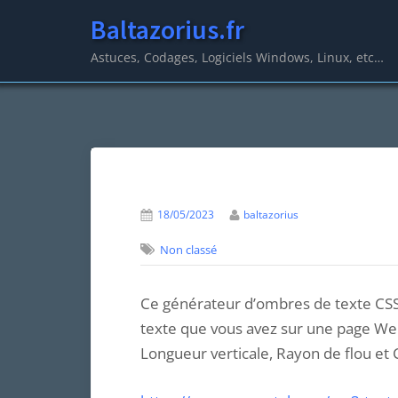
Skip
Baltazorius.fr
to
Astuces, Codages, Logiciels Windows, Linux, etc…
content
Posted
par
18/05/2023
baltazorius
on
Non classé
Ce générateur d’ombres de texte CSS 
texte que vous avez sur une page Web
Longueur verticale, Rayon de flou et 