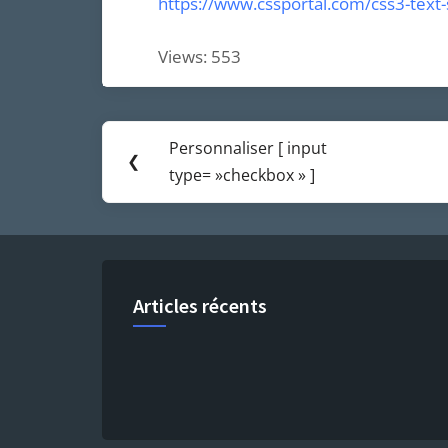
https://www.cssportal.com/css3-text
Views: 553
Navigation
Personnaliser [ input
Previous
❮
de
type= »checkbox » ]
Post:
l’article
Articles récents