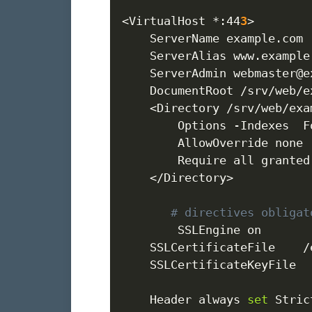
<
VirtualHost *:44
3
>
    ServerName example.com

    ServerAlias www.example.
    ServerAdmin webmaster@ex
    DocumentRoot /srv/web/e
<
Directory /srv/web/exa
		Options 
-Indexes
  F
		AllowOverride none

		Require all granted

<
/Directory
>
# directives obligat
      	SSLEngine on

	SSLCertificateFile    /etc/letsencrypt/live/example.com/fullchain.pem

	SSLCertificateKeyFile   /etc/letsencrypt/live/example.com/privkey.pem

	Header always 
set
 Stric