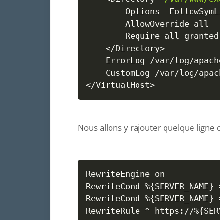
		Options  FollowSymLinks

		AllowOverride all

		Require all granted

<
/Directory
>
	ErrorLog /var/log/apache2/error.example.com.log

<
/VirtualHost
>
Nous allons y rajouter quelque ligne 
RewriteEngine on

RewriteCond %
{
SERVER_NAME
}
RewriteCond %
{
SERVER_NAME
}
RewriteRule ^ https://%
{
SER