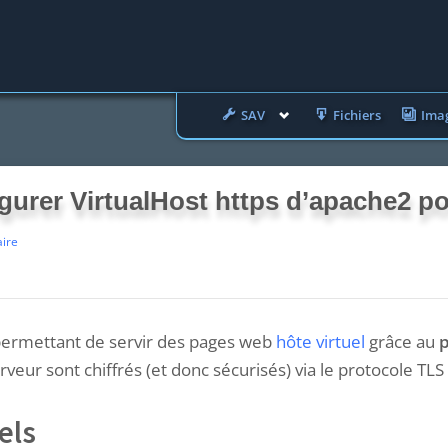
Toggle
SAV
Fichiers
Ima
sub-
menu
gurer VirtualHost https d’apache2 po
sur
ire
Configurer
VirtualHost
https
d’apache2
permettant de servir des pages web
hôte virtuel
grâce au
p
port
443
veur sont chiffrés (et donc sécurisés) via le protocole TLS 
els