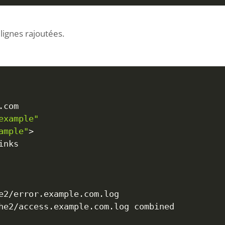
 lignes rajoutées.
example"
ample"
>