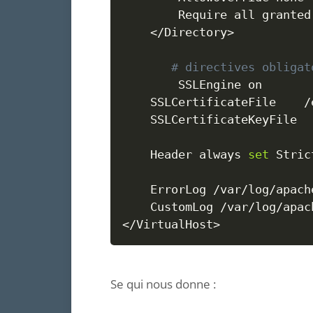
		Require all granted

<
/Directory
>
# directives obligat
      	SSLEngine on

	SSLCertificateFile    /etc/letsencrypt/live/example.com/fullchain.pem

	SSLCertificateKeyFile   /etc/letsencrypt/live/example.com/privkey.pem

	Header always 
set
 Stric
	ErrorLog /var/log/apache2/error.example.com.log

<
/VirtualHost
>
Se qui nous donne :