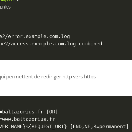
qui permettent de rediriger http vers https
=
baltazorius.fr 
[
OR
]
=
www.baltazorius.fr

VER_NAME
}
%
{
REQUEST_URI
}
[
END,NE,R
=
permanent
]