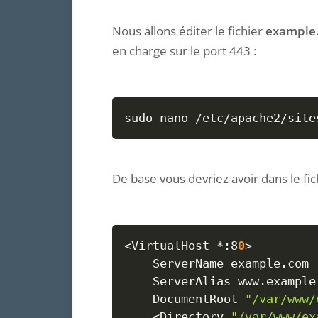
Nous allons éditer le fichier
example
en charge sur le port 443 :
sudo
nano
 /etc/apache2/site
De base vous devriez avoir dans le fich
<
VirtualHost *:8
0
>
	ServerName example.com

	ServerAlias www.example.com

	DocumentRoot 
"/var/www/
<
Directory 
"/var/www/ex