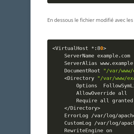
En dessous le fichier modifié avec les
<
VirtualHost *:8
0
>
	ServerName example.com

	ServerAlias www.example.com

	DocumentRoot 
"/var/www/
<
Directory 
"/var/www/ex
		Options  FollowSymLinks

		AllowOverride all

		Require all granted

<
/Directory
>
	ErrorLog /var/log/apache2/error.example.com.log

	CustomLog /var/log/apache2/access.example.com.log combined

    RewriteEngine on
