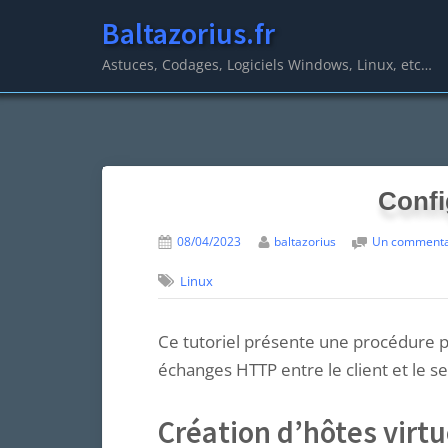
Skip
Baltazorius.fr
to
Astuces, Codages, Logiciels Windows, Linux, etc…
content
Confi
Posted
par
08/04/2023
baltazorius
Un commenta
on
Linux
Ce tutoriel présente une procédure 
échanges HTTP entre le client et le ser
Création d’hôtes virtu