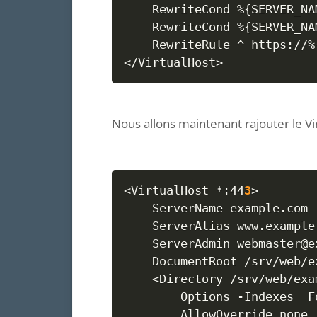
    RewriteCond %
{
SERVER_NA
    RewriteCond %
{
SERVER_NA
    RewriteRule ^ https://%
<
/VirtualHost
>
Nous allons maintenant rajouter le V
<
VirtualHost *:44
3
>
    ServerName example.com

    ServerAlias www.example.
    ServerAdmin webmaster@ex
    DocumentRoot /srv/web/e
<
Directory /srv/web/exa
		Options 
-Indexes
  F
		AllowOverride none
