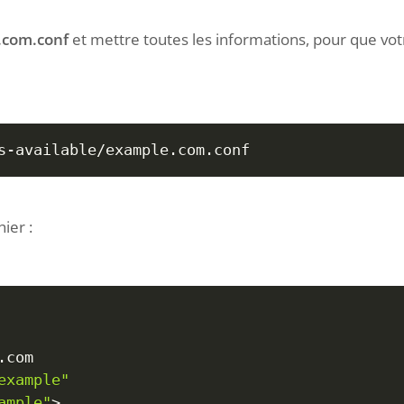
.com.conf
et mettre toutes les informations, pour que vo
s-available/example.com.conf
ier :
example"
ample"
>