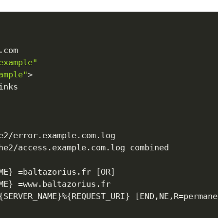
example"
ample"
>
ME
}
=
baltazorius.fr 
[
OR
]
ME
}
=
www.baltazorius.fr

{
SERVER_NAME
}
%
{
REQUEST_URI
}
[
END,NE,R
=
permane