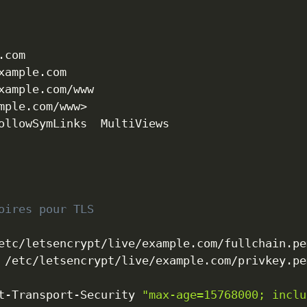
com

ample.com

xample.com/www

mple.com/www
>
ollowSymLinks  MultiViews

oires pour TLS
t-Transport-Security 
"max-age=15768000; inclu