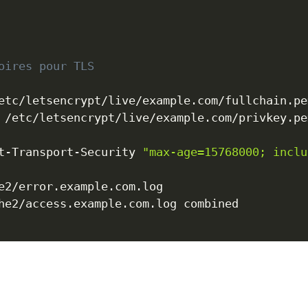
oires pour TLS
t-Transport-Security 
"max-age=15768000; inclu