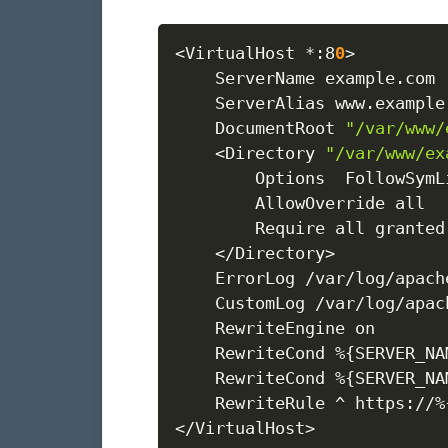
<
VirtualHost *:8
0
>
	ServerName example.com

	ServerAlias www.example.com

	DocumentRoot 
"/var/www/
<
Directory 
"/var/www/ex
		Options  FollowSymLinks

		AllowOverride all

		Require all granted

<
/Directory
>
	ErrorLog /var/log/apache2/error.example.com.log

	CustomLog /var/log/apache2/access.example.com.log combined

    RewriteEngine on

    RewriteCond %
{
SERVER_NA
    RewriteCond %
{
SERVER_NA
    RewriteRule ^ https://%
<
/VirtualHost
>