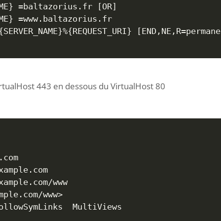
ME
}
=
baltazorius.fr 
[
OR
]
ME
}
=
www.baltazorius.fr

{
SERVER_NAME
}
%
{
REQUEST_URI
}
[
END,NE,R
=
permane
irtualHost 443 en dessous du VirtualHost 80
com

ample.com

xample.com/www

mple.com/www
>
ollowSymLinks  MultiViews
